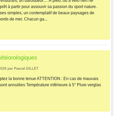
f endurant, un baroudeur… À pied, ou à vélo rien ne
s prêt à partir pour assouvir sa passion du sport nature.
es simples, un contemplatif de beaux paysages de
ords de mer. Chacun ga...
étéorologiques
2026
par
Pascal GILLET
ptez la bonne tenue ATTENTION : En cas de mauvais
 sont annulées Température inférieure à 5° Pluie verglas