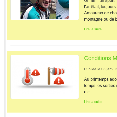
Un ami, un sporti
l'arrêtait, toujour
Amoureux de chos
montagne ou de b
Lire la suite
Conditions M
Publiée le
03 janv. 
Au printemps ado
temps les sorties
etc…..
Lire la suite