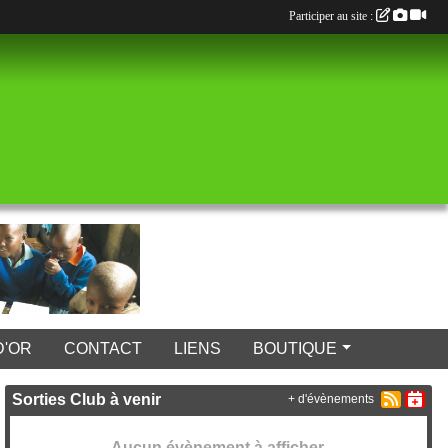
Participer au site :
D'OR
CONTACT
LIENS
BOUTIQUE
Sorties Club à venir
+ d'évènements
Aucun évènement à afficher.