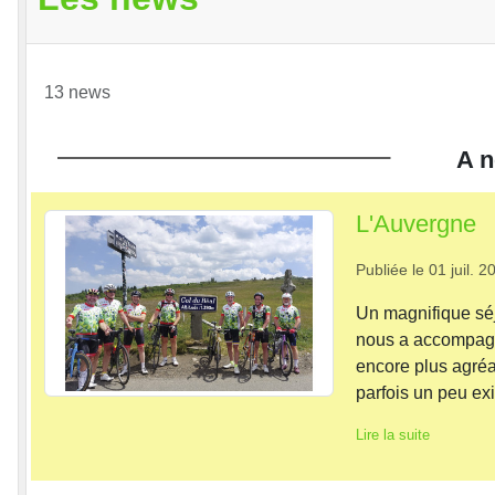
13 news
A n
L'Auvergne
Publiée le
01 juil. 2
Un magnifique séj
nous a accompagné
encore plus agréa
parfois un peu ex
Lire la suite