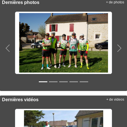
Dernières photos
+ de photos
Précedent
Sui
Dernières vidéos
+ de videos