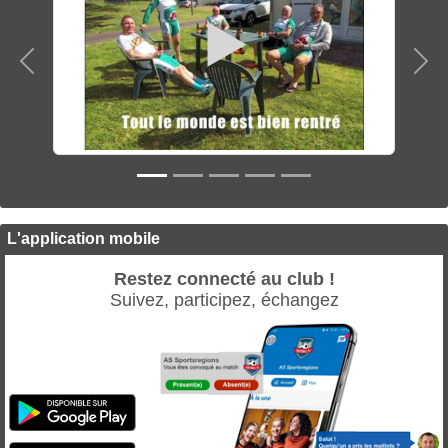
Précedent
Sui
L'application mobile
Restez connecté au club !
Suivez, participez, échangez